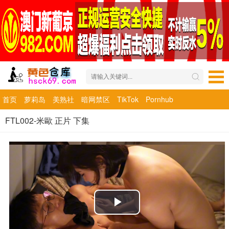
首页
萝莉岛
美熟社
暗网禁区
TikTok
Pornhub
FTL002-米歐 正片 下集